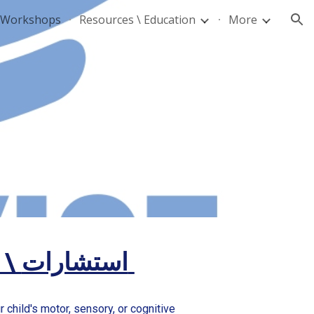
d Workshops
Resources \ Education
More
ion
Consultation \ استشارات
 child's motor, sensory, or cognitive